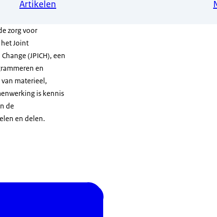
Artikelen
de zorg voor
s het
Joint
l Change
(JPICH), een
ogrammeren en
 van materieel,
menwerking is kennis
en de
elen en delen.