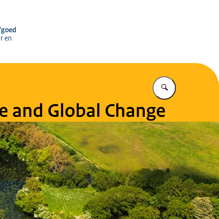
r het Cultureel Erfgoed
rfgoed
r en
Vul in wat u z
ge and Global Change