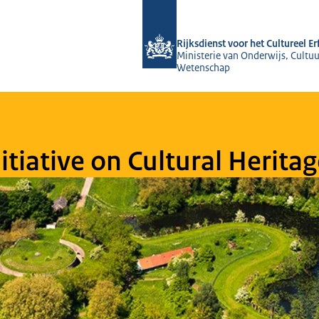
Naar de homepage van Rijksdienst voo
Rijksdienst voor het Cultureel E
Ministerie van Onderwijs, Cultuu
Wetenschap
tiative on Cultural Herita