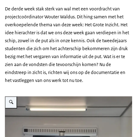
De derde week stak sterk van wal met een voordracht van
projectcoördinator Wouter Waldus. Dit hing samen met het
overkoepelende thema van deze week: Het Grote Inzicht. Het
idee hierachter is dat we ons deze week gaan verdiepen in het
schip, zowel in de put als in onze kennis. Ook de tweedejaars
studenten die zich om het achterschip bekommeren zijn druk
bezig met het vergaren van informatie uit de put. Wat is er te
zien aan de vondsten die tevoorschijn komen? Nu de
eindstreep in zicht is, richten wij ons op de documentatie en
het vastleggen van ons werk tot nu toe.
Vergroot afbeelding Medestudent geeft college aan studenten Veldschool