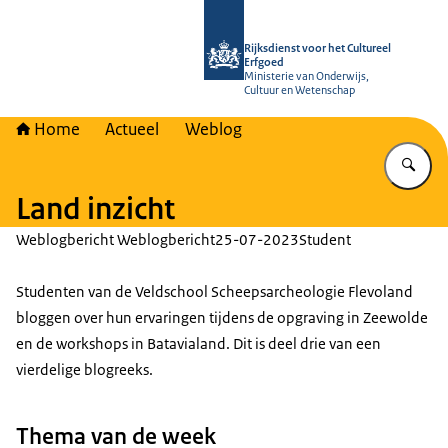
Naar de homepage van Rijksdienst vo
Rijksdienst voor het Cultureel
Erfgoed
Ministerie van Onderwijs,
Cultuur en Wetenschap
Home
Actueel
Weblog
Vu
Land inzicht
Weblogbericht Weblogbericht
25-07-2023
Student
Studenten van de Veldschool Scheepsarcheologie Flevoland
bloggen over hun ervaringen tijdens de opgraving in Zeewolde
en de workshops in Batavialand. Dit is deel drie van een
vierdelige blogreeks.
Thema van de week