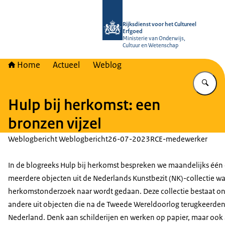
Naar de homepage van Rijksdienst vo
Rijksdienst voor het Cultureel
Erfgoed
Ministerie van Onderwijs,
Cultuur en Wetenschap
Home
Actueel
Weblog
Vu
Hulp bij herkomst: een
bronzen vijzel
Weblogbericht Weblogbericht
26-07-2023
RCE-medewerker
In de blogreeks Hulp bij herkomst bespreken we maandelijks één 
meerdere objecten uit de Nederlands Kunstbezit (NK)-collectie w
herkomstonderzoek naar wordt gedaan. Deze collectie bestaat o
andere uit objecten die na de Tweede Wereldoorlog terugkeerden
Nederland. Denk aan schilderijen en werken op papier, maar ook