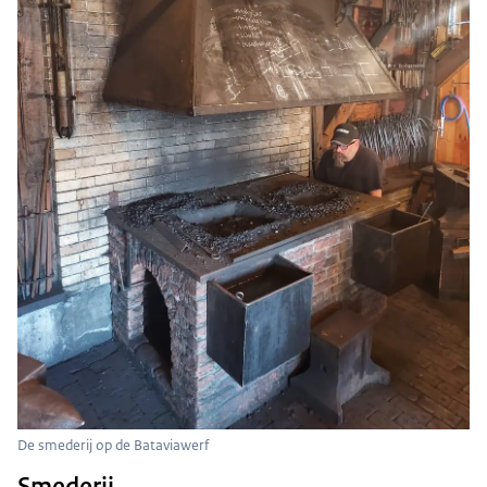
De smederij op de Bataviawerf
Smederij