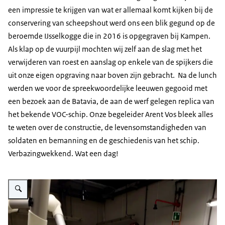
een impressie te krijgen van wat er allemaal komt kijken bij de
conservering van scheepshout werd ons een blik gegund op de
beroemde IJsselkogge die in 2016 is opgegraven bij Kampen.
Als klap op de vuurpijl mochten wij zelf aan de slag met het
verwijderen van roest en aanslag op enkele van de spijkers die
uit onze eigen opgraving naar boven zijn gebracht. Na de lunch
werden we voor de spreekwoordelijke leeuwen gegooid met
een bezoek aan de Batavia, de aan de werf gelegen replica van
het bekende VOC-schip. Onze begeleider Arent Vos bleek alles
te weten over de constructie, de levensomstandigheden van
soldaten en bemanning en de geschiedenis van het schip.
Verbazingwekkend. Wat een dag!
Vergroot afbeelding Foto van conservatie van metaalvondsten in het depot