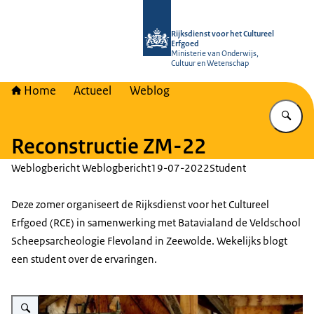
Naar de homepage van Rijksdienst vo
Rijksdienst voor het Cultureel
Erfgoed
Ministerie van Onderwijs,
Cultuur en Wetenschap
Home
Actueel
Weblog
Vu
Reconstructie ZM-22
Weblogbericht Weblogbericht
19-07-2022
Student
Deze zomer organiseert de Rijksdienst voor het Cultureel
Erfgoed (RCE) in samenwerking met Batavialand de Veldschool
Scheepsarcheologie Flevoland in Zeewolde. Wekelijks blogt
een student over de ervaringen.
Vergroot afbeelding Een student werkt onder de achtersteven aan de docu