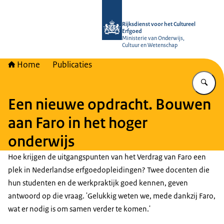
Naar de homepage van Rijksdienst vo
Rijksdienst voor het Cultureel
Erfgoed
Ministerie van Onderwijs,
Cultuur en Wetenschap
Home
Publicaties
Vu
Een nieuwe opdracht. Bouwen
aan Faro in het hoger
onderwijs
Hoe krijgen de uitgangspunten van het Verdrag van Faro een
plek in Nederlandse erfgoedopleidingen? Twee docenten die
hun studenten en de werkpraktijk goed kennen, geven
antwoord op die vraag. 'Gelukkig weten we, mede dankzij Faro,
wat er nodig is om samen verder te komen.'