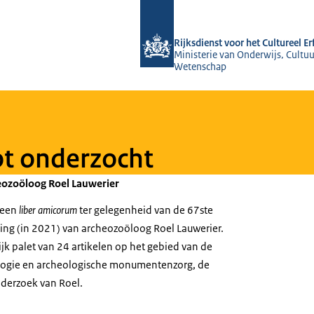
Naar de homepage van Rijksdienst voo
Rijksdienst voor het Cultureel E
Ministerie van Onderwijs, Cultuu
Wetenschap
ot onderzocht
heozoöloog Roel Lauwerier
 een
liber amicorum
ter gelegenheid van de 67ste
ing (in 2021) van archeozoöloog Roel Lauwerier.
ijk palet van 24 artikelen op het gebied van de
logie en archeologische monumentenzorg, de
derzoek van Roel.