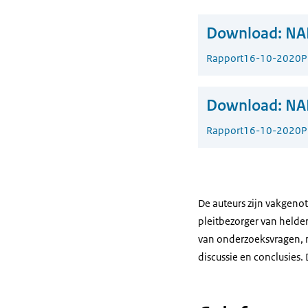
Download:
NAR
Rapport
16-10-2020
P
Download:
NAR
Rapport
16-10-2020
P
De auteurs zijn vakgenot
pleitbezorger van helder
van onderzoeksvragen, m
discussie en conclusies