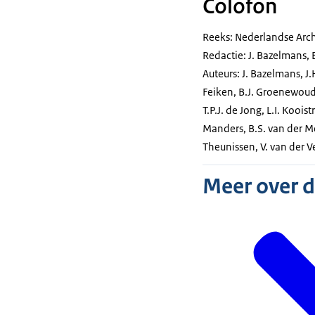
Colofon
Reeks: Nederlandse Arc
Redactie: J. Bazelmans, 
Auteurs: J. Bazelmans, J.
Feiken, B.J. Groenewoudt
T.P.J. de Jong, L.I. Koois
Manders, B.S. van der Me
Theunissen, V. van der Ve
Meer over 