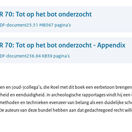
 70: Tot op het bot onderzocht
DF-document
25.51 MB
367 pagina's
 70: Tot op het bot onderzocht - Appendix
DF-document
236.94 KB
39 pagina's
en en (oud-)collega’s, die Roel met dit boek een eerbetoon brengen.
heid en eenduidigheid. In archeologische rapportages vindt hij een i
ethoden en technieken evenzeer van belang als een duidelijke schei
. De auteurs van deze bundel hebben aan dat gedachtegoed recht wil