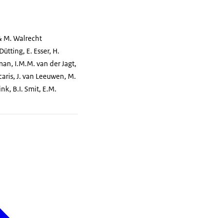
 & M. Walrecht
ütting, E. Esser, H.
man, I.M.M. van der Jagt,
scaris, J. van Leeuwen, M.
k, B.I. Smit, E.M.