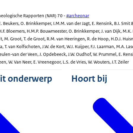
heologische Rapporten (NAR) 70 -
#archeonar
E. Beukers, O. Brinkkemper, I.M.M. van der Jagt, E. Rensink, B.I. Smit
H.F. Bloemers, H.M.P. Bouwmeester, O. Brinkkemper, J. van Dijk, M.K. D
, M. Groot, T. de Groot, R.M. van Heeringen, R. de Hoop, H.D.J. Huis
tra, T. van Kolfschoten, J.W. de Kort, W.J. Kuijper, F.J. Laarman, M.A. La
ulen-van der Veen, J. Opdebeeck, J.W. Oudhof, W. Prummel, E. Rensin
en, W. Van Neer, E. Vreenegoor, L.S. de Vries, W. Wouters, J.T. Zeiler
dit onderwerp
Hoort bij