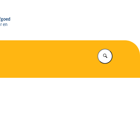
r het Cultureel Erfgoed
rfgoed
r en
Vul in wat u z