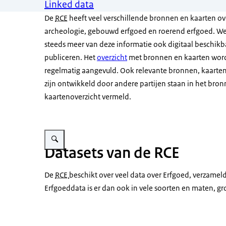
Linked data
De
RCE
heeft veel verschillende bronnen en kaarten ov
archeologie, gebouwd erfgoed en roerend erfgoed. We
steeds meer van deze informatie ook digitaal beschikb
publiceren. Het
overzicht
met bronnen en kaarten wor
regelmatig aangevuld. Ook relevante bronnen, kaarten
zijn ontwikkeld door andere partijen staan in het bro
kaartenoverzicht vermeld.
Vergroot afbeelding Foto van een monitor met een zwart wit c
Datasets van de RCE
De
RCE
beschikt over veel data over Erfgoed, verzamel
Erfgoeddata is er dan ook in vele soorten en maten, gro