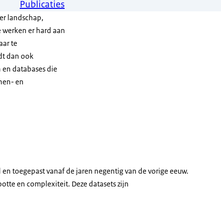
Publicaties
er landschap,
 werken er hard aan
aar te
dt dan ook
 en databases die
nnen- en
omputerscherm met een tabel met tekst en grafieken erop.
d en toegepast vanaf de jaren negentig van de vorige eeuw.
otte en complexiteit. Deze datasets zijn