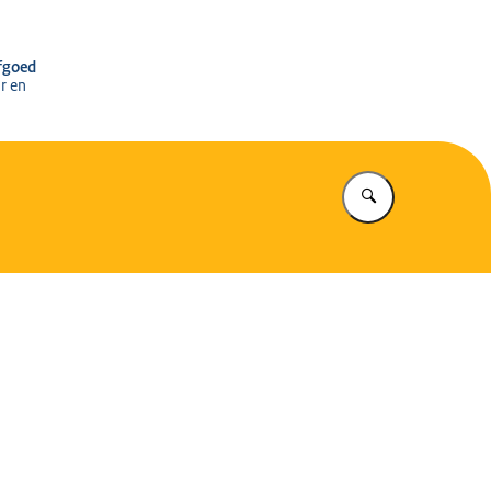
r het Cultureel Erfgoed
rfgoed
r en
Vul in wat u z