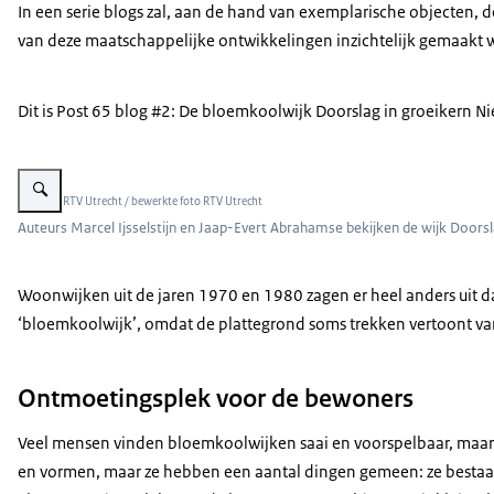
In een serie blogs zal, aan de hand van exemplarische objecten, d
van deze maatschappelijke ontwikkelingen inzichtelijk gemaakt 
Dit is Post 65 blog #2: De bloemkoolwijk Doorslag in groeikern Ni
Vergroot afbeelding Marcel Ijsselstijn en Jaap-Evert Abrahamse
Beeld: © RTV Utrecht / bewerkte foto RTV Utrecht
Auteurs Marcel Ijsselstijn en Jaap-Evert Abrahamse bekijken de wijk Doorsl
Woonwijken uit de jaren 1970 en 1980 zagen er heel anders uit d
‘bloemkoolwijk’, omdat de plattegrond soms trekken vertoont va
Ontmoetingsplek voor de bewoners
Veel mensen vinden bloemkoolwijken saai en voorspelbaar, maar 
en vormen, maar ze hebben een aantal dingen gemeen: ze bestaan 