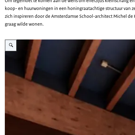
Om tegemoet te komen aan de wens om enerzijds kleinschalig en d
koop- en huurwoningen in een honingraatachtige structuur van ze
zich inspireren door de Amsterdamse School-architect Michel de K
graag wilde wonen.
Vergroot afbeelding interieur Emmauskerk in Nieuwegein