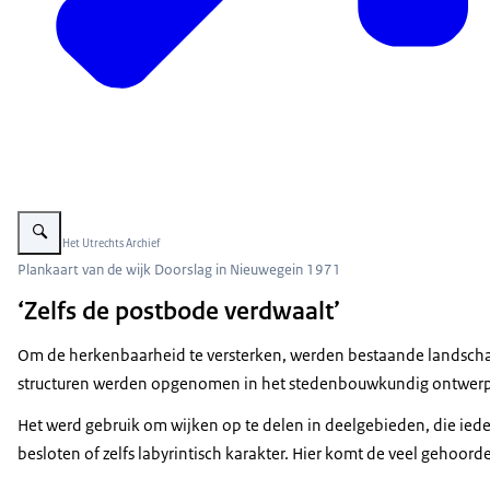
Vergroot afbeelding plankaart van de wijk doorslag in Nieuwegein
Beeld: © Het Utrechts Archief
Plankaart van de wijk Doorslag in Nieuwegein 1971
‘Zelfs de postbode verdwaalt’
Om de herkenbaarheid te versterken, werden bestaande landscha
structuren werden opgenomen in het stedenbouwkundig ontwerp v
Het werd gebruik om wijken op te delen in deelgebieden, die ied
besloten of zelfs labyrintisch karakter. Hier komt de veel gehoor