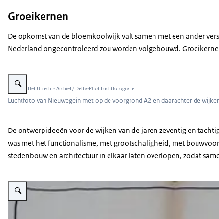
Groeikernen
De opkomst van de bloemkoolwijk valt samen met een ander versc
Nederland ongecontroleerd zou worden volgebouwd. Groeikernen w
Vergroot afbeelding Luchtfoto van Nieuwegein met op de voorgrond A2 en 
Beeld: © Het Utrechts Archief / Delta-Phot Luchtfotografie
Luchtfoto van Nieuwegein met op de voorgrond A2 en daarachter de wijke
De ontwerpideeën voor de wijken van de jaren zeventig en tachtig
was met het functionalisme, met grootschaligheid, met bouwvoorsc
stedenbouw en architectuur in elkaar laten overlopen, zodat sa
Vergroot afbeelding Kaart exploitatie en architektenbureaus 1978 Gemeen