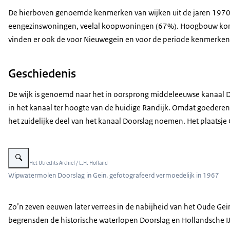
De hierboven genoemde kenmerken van wijken uit de jaren 1970 e
eengezinswoningen, veelal koopwoningen (67%). Hoogbouw komt er
vinden er ook de voor Nieuwegein en voor de periode kenmerken
Geschiedenis
De wijk is genoemd naar het in oorsprong middeleeuwse kanaal Door
in het kanaal ter hoogte van de huidige Randijk. Omdat goedere
het zuidelijke deel van het kanaal Doorslag noemen. Het plaatsje
Vergroot afbeelding de oude wipwatermolen in Gein
Beeld: © Het Utrechts Archief / L.H. Hofland
Wipwatermolen Doorslag in Gein, gefotografeerd vermoedelijk in 1967
Zo’n zeven eeuwen later verrees in de nabijheid van het Oude Ge
begrensden de historische waterlopen Doorslag en Hollandsche I