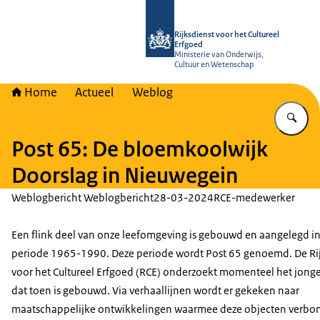
Naar de homepage van Rijksdienst vo
Rijksdienst voor het Cultureel
Erfgoed
Ministerie van Onderwijs,
Cultuur en Wetenschap
Home
Actueel
Weblog
Vu
Post 65: De bloemkoolwijk
Doorslag in Nieuwegein
Weblogbericht Weblogbericht
28-03-2024
RCE-medewerker
Een flink deel van onze leefomgeving is gebouwd en aangelegd i
periode 1965-1990. Deze periode wordt Post 65 genoemd. De Ri
voor het Cultureel Erfgoed (RCE) onderzoekt momenteel het jong
dat toen is gebouwd. Via verhaallijnen wordt er gekeken naar
maatschappelijke ontwikkelingen waarmee deze objecten verbon