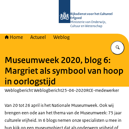
Naar de homepage van Rijksdienst vo
Rijksdienst voor het Cultureel
Erfgoed
Ministerie van Onderwijs,
Cultuur en Wetenschap
Home
Actueel
Weblog
Vu
Museumweek 2020, blog 6:
Margriet als symbool van hoop
in oorlogstijd
Weblogbericht Weblogbericht
25-04-2020
RCE-medewerker
Van 20 tot 26 april is het Nationale Museumweek. Ook wij
brengen een ode aan het thema van de Museumweek: 75 jaar
culturele vrijheid. In 6 blogs nemen onze specialisten u mee in
hun kijk op een museumobject dat als onderwerp vrijheid of