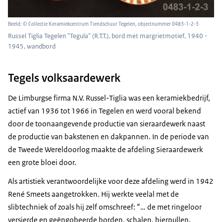
Beeld: © Collectie Keramiekcentrum Tiendschuur Tegelen, objectnummer 0483-1-2-3
Russel Tiglia Tegelen "Tegula" (R.T.T.), bord met margrietmotief, 1940 -
1945, wandbord
Tegels volksaardewerk
De Limburgse firma N.V. Russel-Tiglia was een keramiekbedrijf,
actief van 1936 tot 1966 in Tegelen en werd vooral bekend
door de toonaangevende productie van sieraardewerk naast
de productie van bakstenen en dakpannen. In de periode van
de Tweede Wereldoorlog maakte de afdeling Sieraardewerk
een grote bloei door.
Als artistiek verantwoordelijke voor deze afdeling werd in 1942
René Smeets aangetrokken. Hij werkte veelal met de
slibtechniek of zoals hij zelf omschreef: “… de met ringeloor
versierde en geëngobeerde borden, schalen, bierpullen,