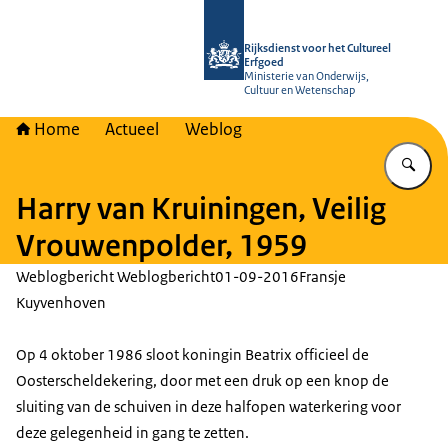
Naar de homepage van Rijksdienst vo
Rijksdienst voor het Cultureel
Erfgoed
Ministerie van Onderwijs,
Cultuur en Wetenschap
Home
Actueel
Weblog
Vu
Harry van Kruiningen, Veilig
Vrouwenpolder, 1959
Weblogbericht Weblogbericht
01-09-2016
Fransje
Kuyvenhoven
Op 4 oktober 1986 sloot koningin Beatrix officieel de
Oosterscheldekering, door met een druk op een knop de
sluiting van de schuiven in deze halfopen waterkering voor
deze gelegenheid in gang te zetten.