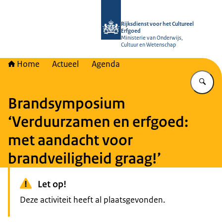
Naar de homepage van Rijksdienst vo
Rijksdienst voor het Cultureel
Erfgoed
Ministerie van Onderwijs,
Cultuur en Wetenschap
Home
Actueel
Agenda
Vu
Brandsymposium
‘Verduurzamen en erfgoed:
met aandacht voor
brandveiligheid graag!’
Let op!
Deze activiteit heeft al plaatsgevonden.