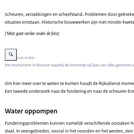
Scheuren, verzakkingen en scheefstand. Problemen door gebreken a
situaties ontstaan. Historische bouwwerken zijn niet minder kwets
[Tekst gaat verder onder de foto]
Vergroot afbeelding Foto met hoekaanzicht van de rijksmonumentale boerde
Beeld: Gertjan de Boer
Het monument in Rossum waarbij de komende vijf jaar van alles gemeten w
Om hier meer over te weten te komen houdt de Rijksdienst momente
Een tweede onderzoek naar de fundering en naar de scheuren bin
Water oppompen
Funderingsproblemen kunnen namelijk verschillende oorzaken hebb
staal. In veengebieden, vooral in het noorden en het westen, zie