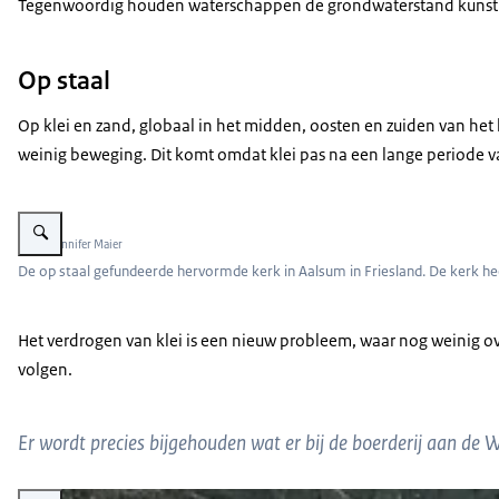
Tegenwoordig houden waterschappen de grondwaterstand kunstma
Op staal
Op klei en zand, globaal in het midden, oosten en zuiden van het
weinig beweging. Dit komt omdat klei pas na een lange periode van
Vergroot afbeelding Interieur van een hervormde kerk, gericht richting het 
Beeld: Jennifer Maier
De op staal gefundeerde hervormde kerk in Aalsum in Friesland. De kerk hee
Het verdrogen van klei is een nieuw probleem, waar nog weinig o
volgen.
Er wordt precies bijgehouden wat er bij de boerderij aan de 
Vergroot afbeelding Foto van de datalogger, het instrument dat de scheure