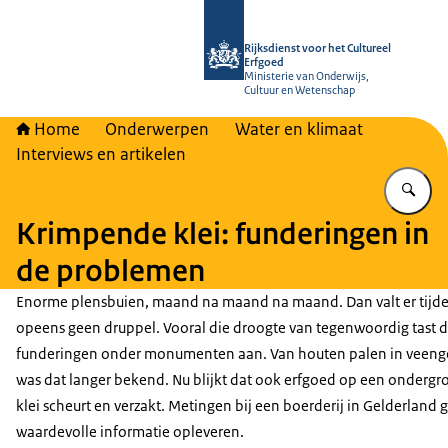
Naar de homepage van Rijksdienst vo
Rijksdienst voor het Cultureel
Erfgoed
Ministerie van Onderwijs,
Cultuur en Wetenschap
Home
Onderwerpen
Water en klimaat
Interviews en artikelen
Vu
Krimpende klei: funderingen in
de problemen
Enorme plensbuien, maand na maand na maand. Dan valt er tijd
opeens geen druppel. Vooral die droogte van tegenwoordig tast 
funderingen onder monumenten aan. Van houten palen in veen
was dat langer bekend. Nu blijkt dat ook erfgoed op een ondergr
klei scheurt en verzakt. Metingen bij een boerderij in Gelderland 
waardevolle informatie opleveren.