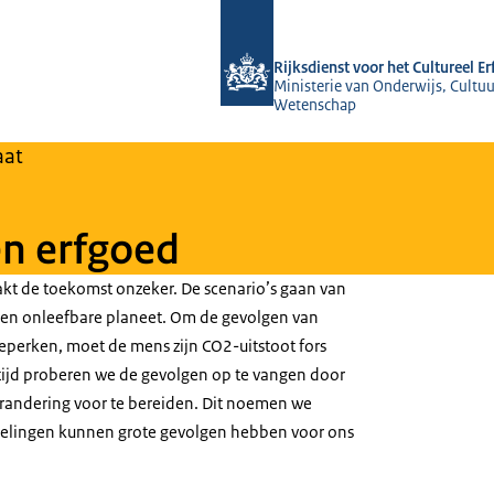
Naar de homepage van Rijksdienst voo
Rijksdienst voor het Cultureel E
Ministerie van Onderwijs, Cultuu
Wetenschap
aat
en erfgoed
kt de toekomst onzeker. De scenario’s gaan van
een onleefbare planeet. Om de gevolgen van
eperken, moet de mens zijn CO2-uitstoot fors
tijd proberen we de gevolgen op te vangen door
randering voor te bereiden. Dit noemen we
kelingen kunnen grote gevolgen hebben voor ons