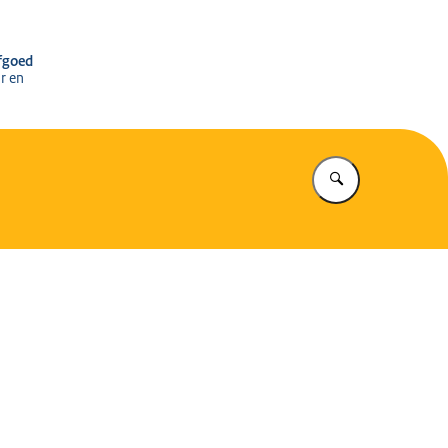
r het Cultureel Erfgoed
rfgoed
r en
Vul in wat u z