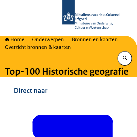
Naar de homepage van Rijksdienst vo
Rijksdienst voor het Cultureel
Erfgoed
Ministerie van Onderwijs,
Cultuur en Wetenschap
Home
Onderwerpen
Bronnen en kaarten
Overzicht bronnen & kaarten
Vu
Top-100 Historische geografie
Beeld: © Dr. A.A. Beekmanstichting
Direct naar