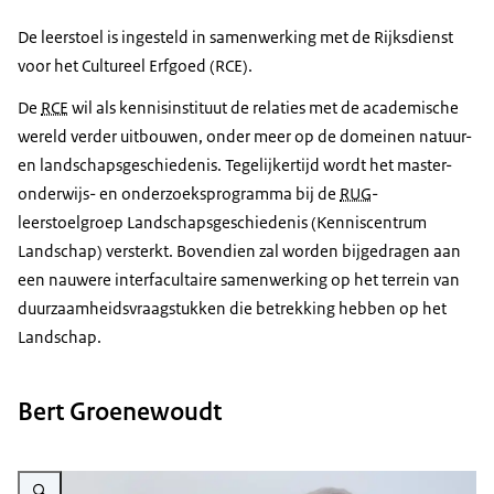
De leerstoel is ingesteld in samen­werking met de Rijksdienst
voor het Cultureel Erfgoed (RCE).
De
RCE
wil als kennis­instituut de relaties met de academische
wereld verder uitbouwen, onder meer op de domeinen natuur-
en land­schaps­geschiedenis. Tegelijker­tijd wordt het master-
onderwijs- en onderzoeks­programma bij de
RUG
-
leerstoelgroep Landschapsgeschiedenis (Kenniscentrum
Landschap) versterkt. Bovendien zal worden bijgedragen aan
een nauwere inter­facultaire samenwerking op het terrein van
duurzaamheids­vraagstukken die betrekking hebben op het
Landschap.
Bert Groenewoudt
Vergroot afbeelding Portret van Bert Groenewoudt