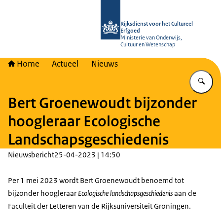
Naar de homepage van Rijksdienst vo
Rijksdienst voor het Cultureel
Erfgoed
Ministerie van Onderwijs,
Cultuur en Wetenschap
Home
Actueel
Nieuws
Vu
Bert Groenewoudt bijzonder
hoogleraar Ecologische
Landschapsgeschiedenis
Nieuwsbericht
25-04-2023 | 14:50
Per 1 mei 2023 wordt Bert Groenewoudt benoemd tot
bijzonder hoogleraar
Ecologische landschapsgeschiedenis
aan de
Faculteit der Letteren van de Rijksuniversiteit Groningen.