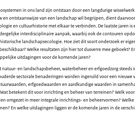
osystemen in ons land zijn ontstaan door een langdurige wisselwerk
en ontstaanswijze van een landschap wil begrijpen, dient daarvoo
gie en cultuurhistorie met elkaar te verbinden. De laatste jaren is 
 dergelijke interdisciplinaire aanpak, waarbij ook de contouren op
historische landschapsecologie. Hoe ziet dit soort onderzoek er eigen
eschikbaar? Welke resultaten zijn hier tot dusverre mee geboekt? En
appelijke uitdagingen voor de komende jaren?
dat natuur- en landschapsbeheer, waterbeheer en erfgoedzorg steeds i
uderde sectorale benaderingen worden ingeruild voor een nieuwe v
natuurwaarden, erfgoedwaarden en aardkundige waarden in samenh
at betekent dit voor inrichting en beheer van terreinen? Welk voor
den omgezet in meer integrale inrichtings- en beheervormen? Welke
ienen? En welke uitdagingen liggen er de komende jaren in de versc