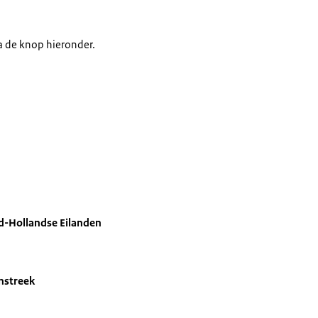
a de knop hieronder.
id-Hollandse Eilanden
nstreek