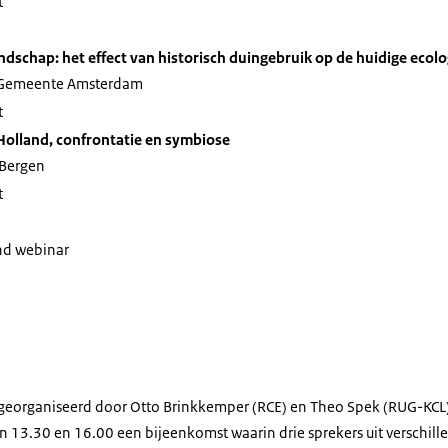
t
dschap: het effect van historisch duingebruik op de huidige ecolo
Gemeente Amsterdam
t
Holland, confrontatie en symbiose
, Bergen
t
nd webinar
 georganiseerd door Otto Brinkkemper (RCE) en Theo Spek (RUG-KCL)
en 13.30 en 16.00 een bijeenkomst waarin drie sprekers uit verschil