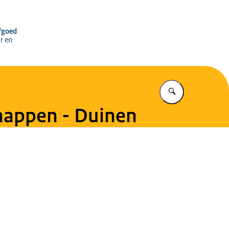
r het Cultureel Erfgoed
rfgoed
r en
Vul in wat u z
chappen - Duinen