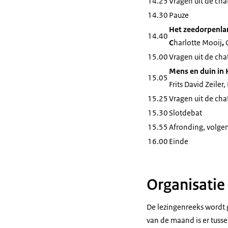
14.25
Vragen uit de cha
14.30
Pauze
Het zeedorpenlan
14.40
C
harlotte Mooij
,
15.00
Vragen uit de cha
Mens en duin in 
15.05
Frits David Zeiler
15.25
Vragen uit de cha
15.30
Slotdebat
15.55
Afronding, volge
16.00
Einde
Organisatie
De lezingenreeks wordt
van de maand is er tuss