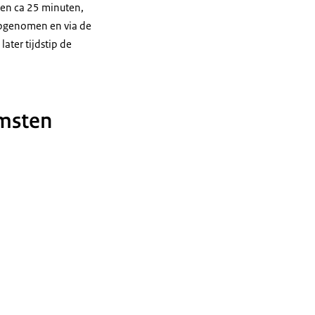
ren ca 25 minuten,
 opgenomen en via de
ater tijdstip de
omsten