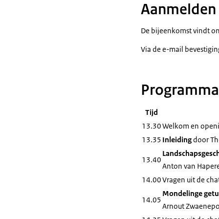
Aanmelden
De bijeenkomst vindt on
Via de e-mail bevestigin
Programma
Tijd
13.30
Welkom en openin
13.35
Inleiding
door Th
Landschapsgeschi
13.40
Anton van Hapere
14.00
Vragen uit de cha
Mondelinge getui
14.05
Arnout Zwaenepo