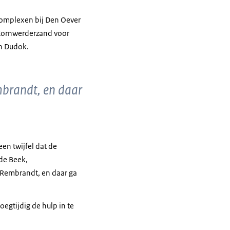
icomplexen bij Den Oever
 Kornwerderzand voor
an Dudok.
mbrandt, en daar
en twijfel dat de
de Beek,
n Rembrandt, en daar ga
oegtijdig de hulp in te