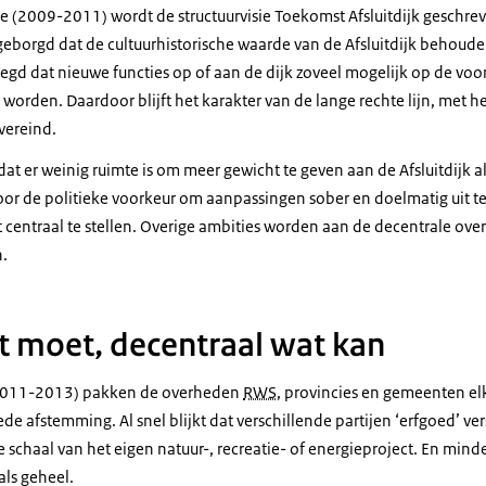
se (2009-2011) wordt de structuurvisie Toekomst Afsluitdijk geschre
eborgd dat de cultuurhistorische waarde van de Afsluitdijk behouden
elegd dat nieuwe functies op of aan de dijk zoveel mogelijk op de v
rden. Daardoor blijft het karakter van de lange rechte lijn, met he
vereind.
dat er weinig ruimte is om meer gewicht te geven aan de Afsluitdijk al
or de politieke voorkeur om aanpassingen sober en doelmatig uit t
t centraal te stellen. Overige ambities worden aan de decentrale ove
.
t moet, decentraal wat kan
(2011-2013) pakken de overheden
RWS
, provincies en gemeenten elk
ede afstemming. Al snel blijkt dat verschillende partijen ‘erfgoed’ ve
 schaal van het eigen natuur-, recreatie- of energieproject. En mind
als geheel.