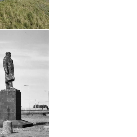
in vergrote weergave
Open de galerij in vergrote weergave