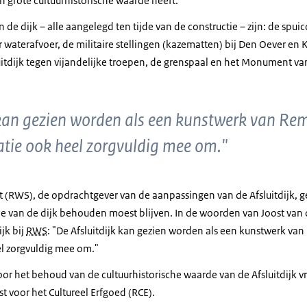
 grote cultuurhistorische waarde heeft.
e dijk – alle aangelegd ten tijde van de constructie – zijn: de spu
waterafvoer, de militaire stellingen (kazematten) bij Den Oever en
uitdijk tegen vijandelijke troepen, de grenspaal en het Monument v
 kan gezien worden als een kunstwerk van Re
ratie ook heel zorgvuldig mee om."
at (RWS), de opdrachtgever van de aanpassingen van de Afsluitdijk, ge
de van de dijk behouden moest blijven. In de woorden van Joost van 
jk bij
RWS
: "De Afsluitdijk kan gezien worden als een kunstwerk va
eel zorgvuldig mee om."
or het behoud van de cultuurhistorische waarde van de Afsluitdijk vr
t voor het Cultureel Erfgoed (RCE).