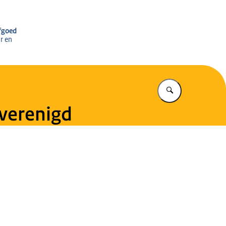
r het Cultureel Erfgoed
rfgoed
r en
Vul in wat u z
 verenigd