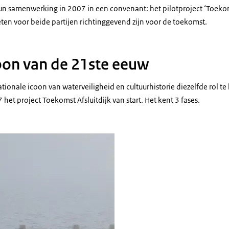
n samenwerking in 2007 in een convenant: het pilotproject ‘Toekoms
eten voor beide partijen richtinggevend zijn voor de toekomst.
oon van de 21ste eeuw
onale icoon van waterveiligheid en cultuurhistorie diezelfde rol te 
 het project Toekomst Afsluitdijk van start. Het kent 3 fases.
er, moeder en kind lopen in de sneeuw bij de afsluitdijk