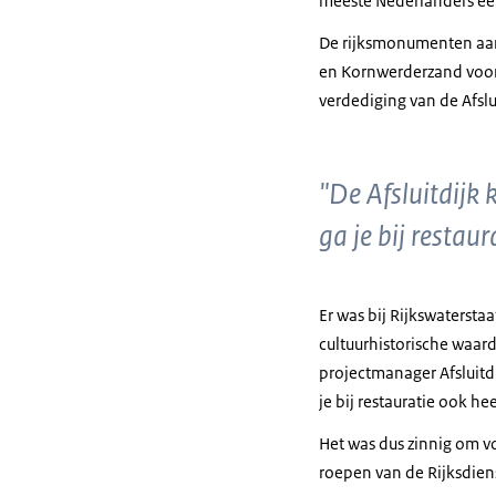
meeste Nederlanders een
De rijksmonumenten aan d
en Kornwerderzand voor 
verdediging van de Afsl
"De Afsluitdijk
ga je bij restau
Er was bij Rijkswatersta
cultuurhistorische waar
projectmanager Afsluitdi
je bij restauratie ook h
Het was dus zinnig om vo
roepen van de Rijksdiens