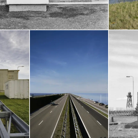
Open de galerij in vergrote weergave
Open de galerij 