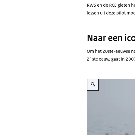
RWS
en de
RCE
gieten hu
lessen uit deze pilot mo
Naar een ic
Om het 20ste-eeuwse nati
21ste eeuw, gaat in 2007
Vergroot afbeelding Een vad