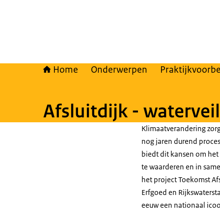
Home
Onderwerpen
Praktijkvoorb
Afsluitdijk - waterve
Klimaatverandering zorgt
nog jaren durend proces
biedt dit kansen om he
te waarderen en in sam
het project Toekomst Afs
Erfgoed en Rijkswatersta
eeuw een nationaal icoon