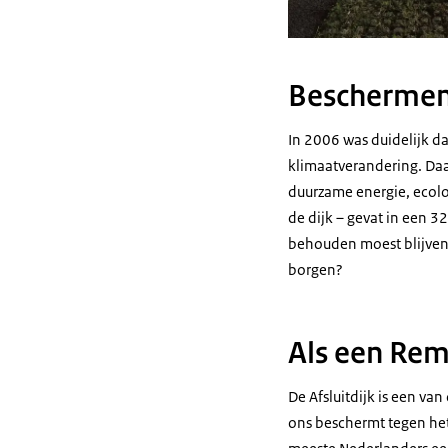
Beschermend
In 2006 was duidelijk d
klimaatverandering. Daa
duurzame energie, ecolog
de dijk – gevat in een 32
behouden moest blijven.
borgen?
Als een Re
De Afsluitdijk is een va
ons beschermt tegen het