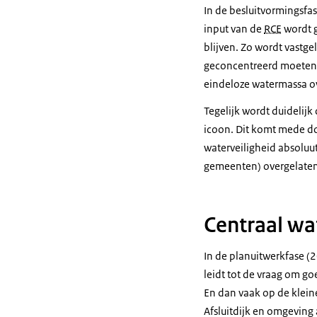
In de besluitvormingsfa
input van de
RCE
wordt g
blijven. Zo wordt vastg
geconcentreerd moeten wo
eindeloze watermassa o
Tegelijk wordt duidelijk 
icoon. Dit komt mede do
waterveiligheid absoluu
gemeenten) overgelaten
Centraal wa
In de planuitwerkfase 
leidt tot de vraag om go
En dan vaak op de kleine
Afsluitdijk en omgeving 