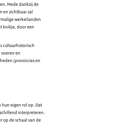
ven. Mede dankzij de
 en zichtbaar zal
oormalige werkeilanden
t knikje, door een
s cultuurhistorisch
e voeren en
rheden (provincies en
 hun eigen rol op. Dat
rschillend interpreteren.
er op de schaal van de