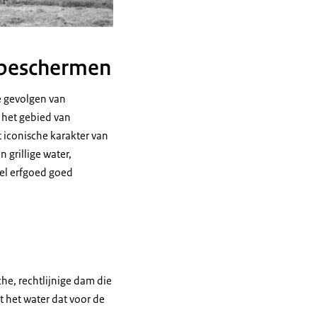
 beschermen
e gevolgen van
 het gebied van
t iconische karakter van
 grillige water,
eel erfgoed goed
che, rechtlijnige dam die
t het water dat voor de