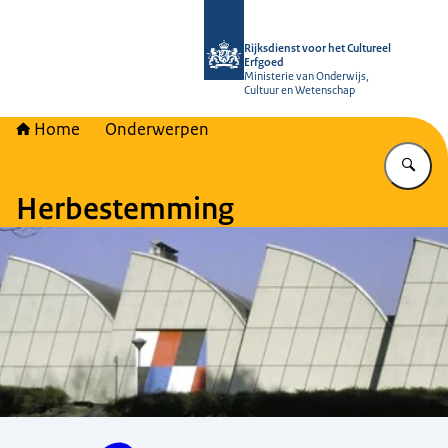
Naar de homepage van Rijksdienst vo
Rijksdienst voor het Cultureel
Erfgoed
Ministerie van Onderwijs,
Cultuur en Wetenschap
Home
Onderwerpen
Vu
Herbestemming
Menu