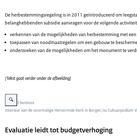
De herbestemmingsregeling is in 2011 geïntroduceerd om leegst
belanghebbenden subsidie aanvragen voor de volgende activitei
verkennen van de mogelijkheden van herbestemming met een ha
toepassen van noodmaatregelen om een gebouw te beschermen 
onderzoeken van de mogelijkheden om het monument te verduu
[Tekst gaat verder onder de afbeelding]
Vergroot afbeelding Interieur van een kerk in Borger die een nieuwe bestem
Beeld: RCE Beeldbank
Interieur van de voormalige Hervormde Kerk in Borger, nu Cultuurpodium V
Evaluatie leidt tot budgetverhoging