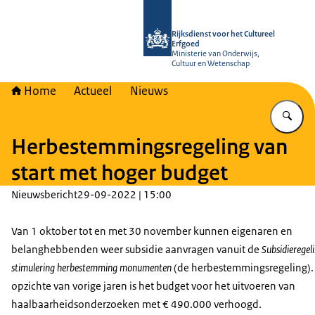
Naar de homepage van Rijksdienst vo
Rijksdienst voor het Cultureel
Erfgoed
Ministerie van Onderwijs,
Cultuur en Wetenschap
Home
Actueel
Nieuws
Vu
Herbestemmingsregeling van
start met hoger budget
Nieuwsbericht
29-09-2022 | 15:00
Van 1 oktober tot en met 30 november kunnen eigenaren en
belanghebbenden weer subsidie aanvragen vanuit de
Subsidieregel
stimulering herbestemming monumenten
(de herbestemmingsregeling).
opzichte van vorige jaren is het budget voor het uitvoeren van
haalbaarheidsonderzoeken met € 490.000 verhoogd.