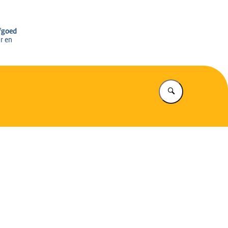
r het Cultureel Erfgoed
rfgoed
r en
Vul in wat u z