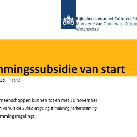
Naar de homepage van Rijksdienst voo
Rijksdienst voor het Cultureel E
Ministerie van Onderwijs, Cultuu
Wetenschap
mingssubsidie van start
25 | 11:43
emeenschappen kunnen tot en met 30 november
n vanuit de
Subsidieregeling stimulering herbestemming
emmingsregeling).