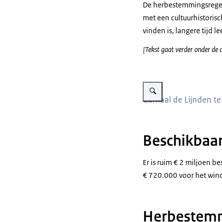
De herbestemmingsrege
met een cultuurhistoris
vinden is, langere tijd l
[Tekst gaat verder onder de 
Vergroot afbeelding Foto v
Gemaal de Lijnden t
Beschikbaa
Er is ruim € 2 miljoen
€ 720.000 voor het wi
Herbestemm