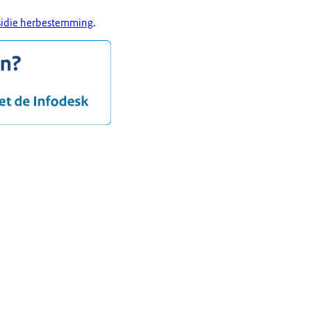
idie herbestemming
.