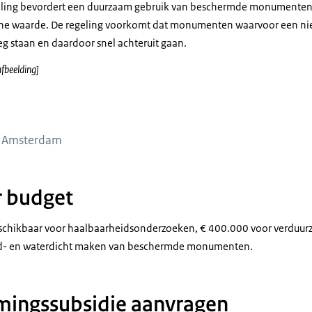
ling bevordert een duurzaam gebruik van beschermde monumente
che waarde. De regeling voorkomt dat monumenten waarvoor een nieu
eeg staan en daardoor snel achteruit gaan.
afbeelding]
an Gemaal de Lijnden te Amsterdam met op de voorgrond water met daarin he
e Amsterdam
r budget
 beschikbaar voor haalbaarheidsonderzoeken, € 400.000 voor verdu
nd- en waterdicht maken van beschermde monumenten.
ingssubsidie aanvragen