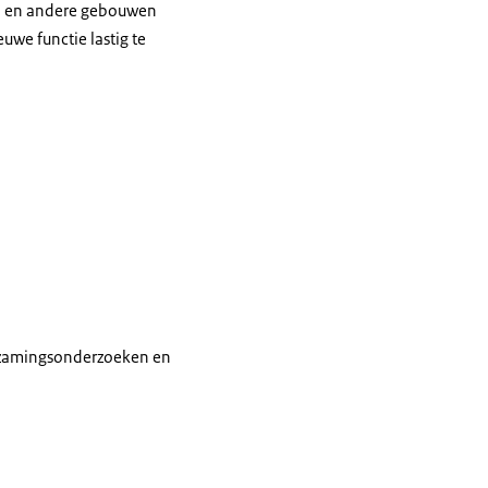
n en andere gebouwen
we functie lastig te
t gebouw gespiegeld
urzamingsonderzoeken en