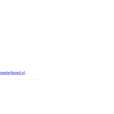
ureelerfgoed.nl
.