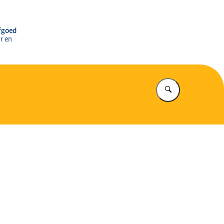
r het Cultureel Erfgoed
rfgoed
r en
Vul in wat u z