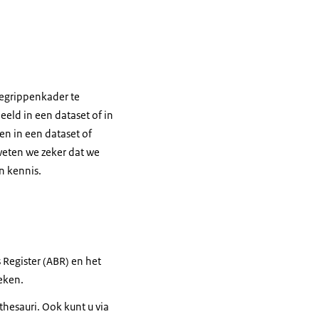
begrippenkader te
ld in een dataset of in
en in een dataset of
weten we zeker dat we
n kennis.
 Register (ABR) en het
eken.
thesauri. Ook kunt u via