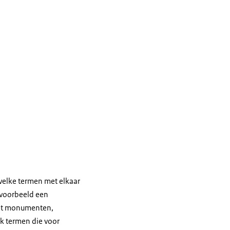
s welke termen met elkaar
ijvoorbeeld een
met monumenten,
ok termen die voor