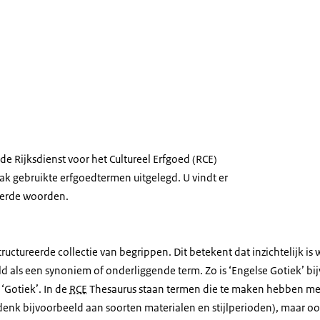
de Rijksdienst voor het Cultureel Erfgoed (RCE)
ak gebruikte erfgoedtermen uitgelegd. U vindt er
eerde woorden.
tructureerde collectie van begrippen. Dit betekent dat inzichtelijk i
ld als een synoniem of onderliggende term. Zo is ‘Engelse Gotiek’ b
‘Gotiek’. In de
RCE
Thesaurus staan termen die te maken hebben 
 (denk bijvoorbeeld aan soorten materialen en stijlperioden), maar o