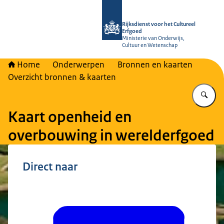
Naar de homepage van Rijksdienst vo
Rijksdienst voor het Cultureel
Erfgoed
Ministerie van Onderwijs,
Cultuur en Wetenschap
Home
Onderwerpen
Bronnen en kaarten
Overzicht bronnen & kaarten
Vu
Kaart openheid en
overbouwing in werelderfgoed
Direct naar