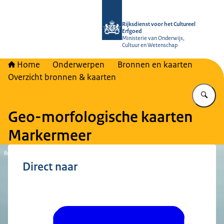
Naar de homepage van Rijksdienst vo
Rijksdienst voor het Cultureel
Erfgoed
Ministerie van Onderwijs,
Cultuur en Wetenschap
Home
Onderwerpen
Bronnen en kaarten
Overzicht bronnen & kaarten
Vu
Geo-morfologische kaarten
Markermeer
Beeld: Siebe Swart
Direct naar