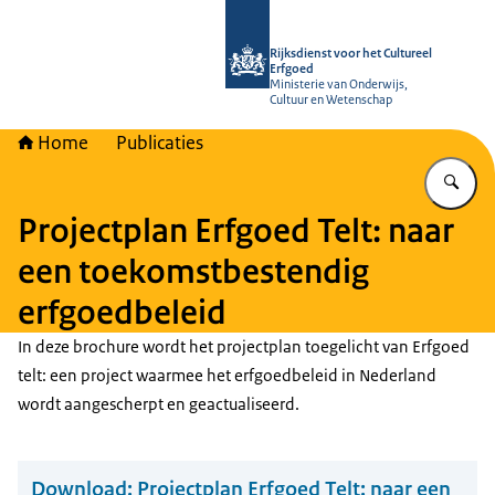
Naar de homepage van Rijksdienst vo
Rijksdienst voor het Cultureel
Erfgoed
Ministerie van Onderwijs,
Cultuur en Wetenschap
Home
Publicaties
Vu
Projectplan Erfgoed Telt: naar
een toekomstbestendig
erfgoedbeleid
In deze brochure wordt het projectplan toegelicht van Erfgoed
telt: een project waarmee het erfgoedbeleid in Nederland
wordt aangescherpt en geactualiseerd.
Download:
Projectplan Erfgoed Telt: naar een