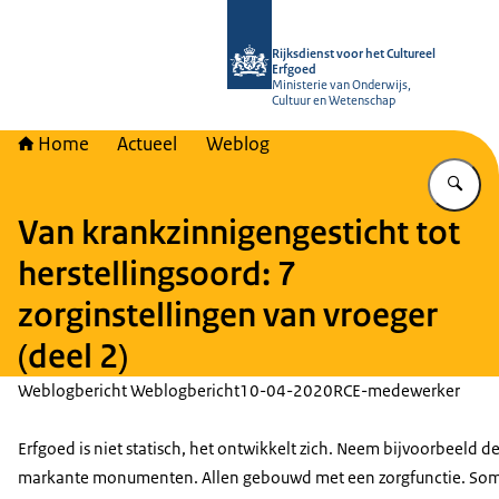
Naar de homepage van Rijksdienst vo
Rijksdienst voor het Cultureel
Erfgoed
Ministerie van Onderwijs,
Cultuur en Wetenschap
Home
Actueel
Weblog
Vu
Van krankzinnigengesticht tot
herstellingsoord: 7
zorginstellingen van vroeger
(deel 2)
Weblogbericht Weblogbericht
10-04-2020
RCE-medewerker
Erfgoed is niet statisch, het ontwikkelt zich. Neem bijvoorbeeld d
markante monumenten. Allen gebouwd met een zorgfunctie. S