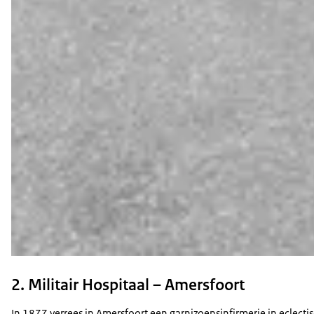
2. Militair Hospitaal – Amersfoort
In 1877 verrees in Amersfoort een garnizoensinfirmerie in eclecti