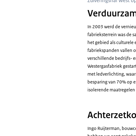
Zuiveringshal West op
Verduurzam
In 2003 werd de vernie
fabrieksterrein was de 
het gebied als culturel
fabriekspanden vallen o
verschillende bedrijfs-
Westergasfabriek gestar
met ledverlichting, waar
besparing van 70% op el
isolerende maatregelen
Achterzetko
Ingo Ruijterman, bouwco