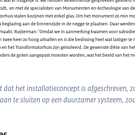
n wat er mogelijk is. We hebben verkennende gesprekken gevoerd
chrodt, en met de specialisten van Monumenten en Archeologie van 
torhuis stalen kozijnen met enkel glas. Om het monument zo min moge
 beglazing aan de binnenzijde in de negge te plaatsen. Daar werden
emaakt. Ruijterman: ‘Omdat we in aanmerking kwamen voor subsidie
twee keer zo hoog uitvallen en is die beslissing heel wat lastiger t
 het Transformatorhuis zijn geïsoleerd. De gewenste dikte van het i
nders de goten aangepast moesten worden, wat het beeld van het 
at het installatieconcept is afgeschreven, zo
aan te sluiten op een duurzamer systeem, zoa
es