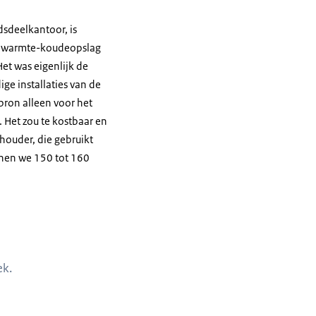
dsdeelkantoor, is
se warmte-koudeopslag
et was eigenlijk de
ge installaties van de
ron alleen voor het
 Het zou te kostbaar en
shouder, die gebruikt
nnen we 150 tot 160
ek.