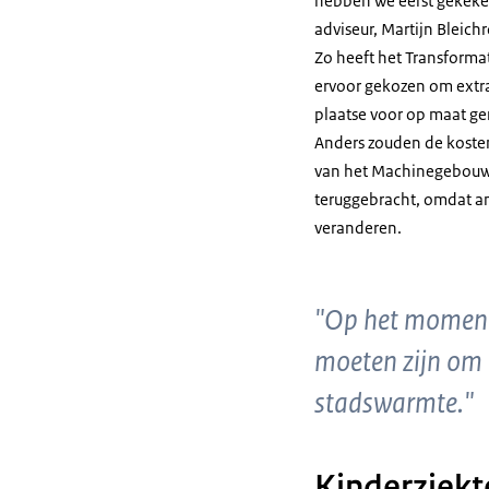
hebben we eerst gekeke
adviseur, Martijn Blei
Zo heeft het Transforma
ervoor gekozen om extra
plaatse voor op maat g
Anders zouden de kosten 
van het Machinegebouw en
teruggebracht, omdat a
veranderen.
"Op het moment d
moeten zijn om 
stadswarmte."
Kinderziekt