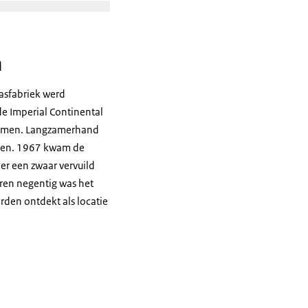
Open de galerij in vergrote weergave
grote weergave
n
asfabriek werd
de Imperial Continental
enomen. Langzamerhand
eren. 1967 kwam de
 er een zwaar vervuild
ren negentig was het
rden ontdekt als locatie
briek