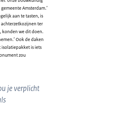
 met onze bouwkundig
de gemeente Amsterdam.’
lijk aan te tasten, is
 achterzetkozijnen ter
, konden we dit doen.
e nemen.’ Ook de daken
solatiepakket is iets
monument zou
u je verplicht
ls