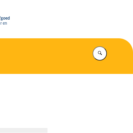
r het Cultureel Erfgoed
rfgoed
r en
Vul in wat u z
Open de galerij in vergrote weergave
e