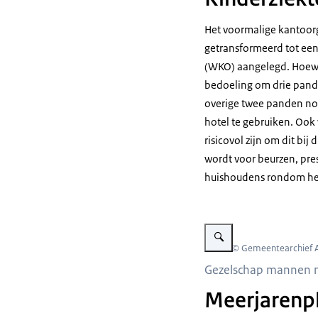
Het voormalige kantoorg
getransformeerd tot een
(WKO) aangelegd. Hoewel
bedoeling om drie pande
overige twee panden no
hotel te gebruiken. Ook
risicovol zijn om dit bi
wordt voor beurzen, pre
huishoudens rondom het
Vergroot afbeelding Gezel
Beeld: © Gemeentearchief
Gezelschap mannen m
Meerjarenp