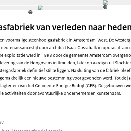
©
Open de galerij in vergrote weergave
Open de galerij in ver
©
©
sfabriek van verleden naar hede
 een voormalige steenkoolgasfabriek in Amsterdam-West. De Westerg
neorenaissancestijl door architect Isaac Gosschalk in opdracht van 
. De exploitatie werd in 1898 door de gemeente Amsterdam overg
evering van de Hoogovens in IJmuiden, later op aardgas uit Slocht
rgasfabriek definitief stil te liggen. Na sluiting van de fabriek bleef
et gemakkelijk een nieuwe bestemming voor gevonden werd. Tot de ja
pslagterrein van het Gemeente Energie Bedrijf (GEB). De gebouwen we
ele activiteiten door avontuurlijke ondernemers en kunstenaars.
p de buitenzijde van de Zuiveringshal West op het terrein van de Westergasfa
 BV