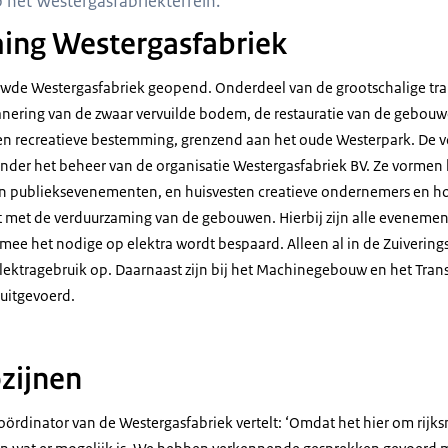
 het Westergasfabriekterrein.
ing Westergasfabriek
uwde Westergasfabriek geopend. Onderdeel van de grootschalige tra
sanering van de zwaar vervuilde bodem, de restauratie van de gebouw
e en recreatieve bestemming, grenzend aan het oude Westerpark. De 
nder het beheer van de organisatie Westergasfabriek BV. Ze vormen 
 en publieksevenementen, en huisvesten creatieve ondernemers en ho
t met de verduurzaming van de gebouwen. Hierbij zijn alle evenement
mee het nodige op elektra wordt bespaard. Alleen al in de Zuiverings
ektragebruik op. Daarnaast zijn bij het Machinegebouw en het Tran
 uitgevoerd.
zijnen
ördinator van de Westergasfabriek vertelt: ‘Omdat het hier om rij