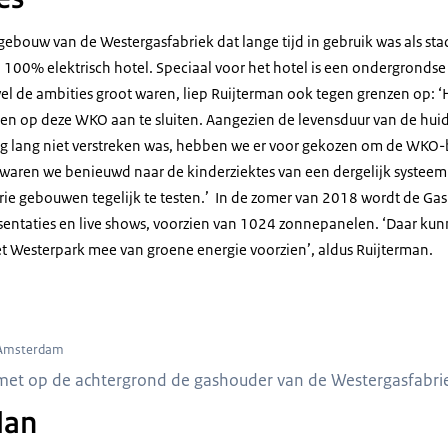
ebouw van de Westergasfabriek dat lange tijd in gebruik was als sta
 100% elektrisch hotel. Speciaal voor het hotel is een ondergrond
 de ambities groot waren, liep Ruijterman ook tegen grenzen op: ‘H
n op deze WKO aan te sluiten. Aangezien de levensduur van de huidi
g lang niet verstreken was, hebben we er voor gekozen om de WKO-b
 waren we benieuwd naar de kinderziektes van een dergelijk systeem.
j drie gebouwen tegelijk te testen.’ In de zomer van 2018 wordt de Ga
sentaties en live shows, voorzien van 1024 zonnepanelen. ‘Daar ku
 Westerpark mee van groene energie voorzien’, aldus Ruijterman.
schap mannen met op de achtergrond de gashouder van de Westergasfabriek
 Amsterdam
et op de achtergrond de gashouder van de Westergasfabri
lan