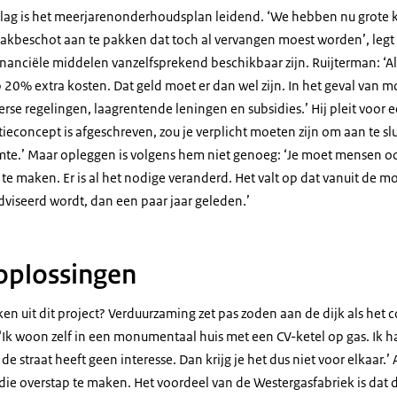
slag is het meerjarenonderhoudsplan leidend. ‘We hebben nu grote
kbeschot aan te pakken dat toch al vervangen moest worden’, legt hi
nanciële middelen vanzelfsprekend beschikbaar zijn. Ruijterman: ‘Al
p 20% extra kosten. Dat geld moet er dan wel zijn. In het geval van
se regelingen, laagrentende leningen en subsidies.’ Hij pleit voor e
ieconcept is afgeschreven, zou je verplicht moeten zijn om aan te s
mte.’ Maar opleggen is volgens hem niet genoeg: ‘Je moet mensen oo
te maken. Er is al het nodige veranderd. Het valt op dat vanuit de
viseerd wordt, dan een paar jaar geleden.’
 oplossingen
ken uit dit project? Verduurzaming zet pas zoden aan de dijk als het c
‘Ik woon zelf in een monumentaal huis met een CV-ketel op gas. Ik h
e straat heeft geen interesse. Dan krijg je het dus niet voor elkaar.’ Al
die overstap te maken. Het voordeel van de Westergasfabriek is dat 