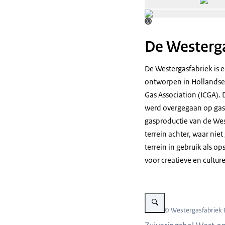
©
De Westerga
De Westergasfabriek is
ontworpen in Hollandse 
Gas Association (ICGA)
werd overgegaan op gasl
gasproductie van de Weste
terrein achter, waar ni
terrein in gebruik als o
voor creatieve en cultur
Vergroot afbeelding Zicht o
Beeld: © Westergasfabriek