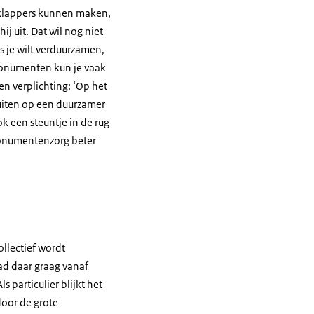
 klappers kunnen maken,
j uit. Dat wil nog niet
s je wilt verduurzamen,
 monumenten kun je vaak
en verplichting: ‘Op het
luiten op een duurzamer
k een steuntje in de rug
 monumentenzorg beter
ollectief wordt
ad daar graag vanaf
s particulier blijkt het
door de grote