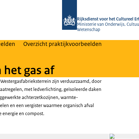
Naar de homepage van Rijksdienst voo
Rijksdienst voor het Cultureel E
Ministerie van Onderwijs, Cultuu
Wetenschap
eelden
Overzicht praktijkvoorbeelden
 het gas af
estergasfabrieksterrein zijn verduurzaamd, door
aatregelen, met ledverlichting, geïsoleerde daken
eggewerkte achterzetkozijnen, warmte-
len en een vergister waarmee organisch afval
e energie en compost.
Open de galerij in vergrote weergav