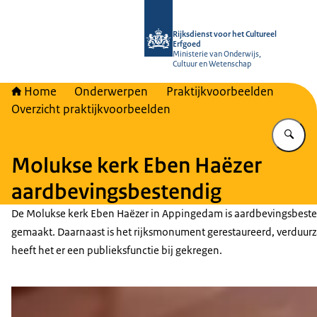
Naar de homepage van Rijksdienst vo
Rijksdienst voor het Cultureel
Erfgoed
Ministerie van Onderwijs,
Cultuur en Wetenschap
Home
Onderwerpen
Praktijkvoorbeelden
Overzicht praktijkvoorbeelden
Vu
Molukse kerk Eben Haëzer
aardbevingsbestendig
De Molukse kerk Eben Haëzer in Appingedam is aardbevingsbest
gemaakt. Daarnaast is het rijksmonument gerestaureerd, verduu
heeft het er een publieksfunctie bij gekregen.