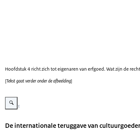
Hoofdstuk 4 richt zich tot eigenaren van erfgoed. Wat zijn de rec
[
Tekst gaat verder onder de afbeelding
]
Vergroot afbeelding Visual in blauw en geeltinten met daarop de vraag: we
Beeld: RCE
De internationale teruggave van cultuurgoeder