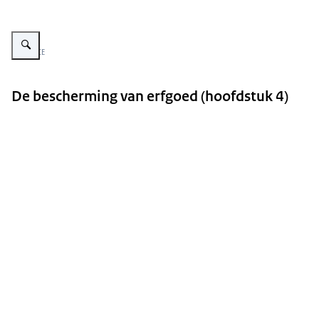
Vergroot afbeelding Visual in blauw en oranjetinten met daarop de vraag: 
Beeld: RCE
De bescherming van erfgoed (hoofdstuk 4)