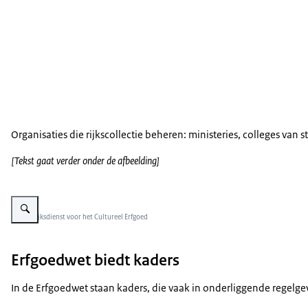
Organisaties die rijkscollectie beheren: ministeries, colleges van
[Tekst gaat verder onder de afbeelding]
Vergroot afbeelding De erfgoedwet wijst drie beheerders van de Rijkscolle
Beeld: Rijksdienst voor het Cultureel Erfgoed
Erfgoedwet biedt kaders
In de Erfgoedwet staan kaders, die vaak in onderliggende regelgev