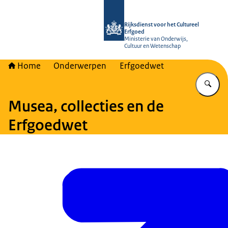
Naar de homepage van Rijksdienst vo
Rijksdienst voor het Cultureel
Erfgoed
Ministerie van Onderwijs,
Cultuur en Wetenschap
Home
Onderwerpen
Erfgoedwet
Vu
Musea, collecties en de
Erfgoedwet