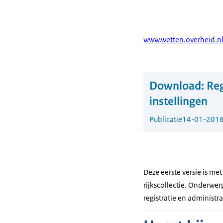
www.wetten.overheid.n
Download:
Reg
instellingen
Publicatie
14-01-201
Deze eerste versie is me
rijkscollectie. Onderw
registratie en administr