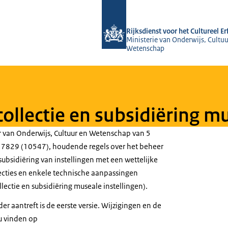
Naar de homepage van Rijksdienst voo
Rijksdienst voor het Cultureel E
Ministerie van Onderwijs, Cultuu
Wetenschap
collectie en subsidiëring m
r van Onderwijs, Cultuur en Wetenschap van 5
717829 (10547), houdende regels over het beheer
 subsidiëring van instellingen met een wettelijke
lecties en enkele technische aanpassingen
llectie en subsidiëring museale instellingen).
er aantreft is de eerste versie. Wijzigingen en de
u vinden op