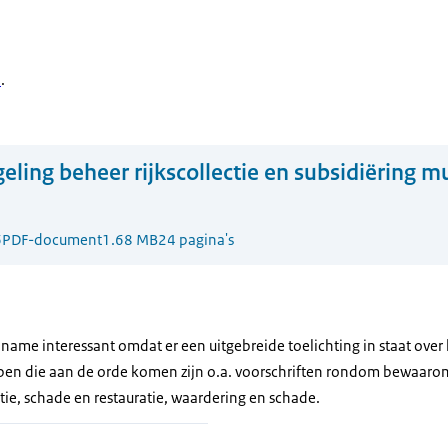
l
.
eling beheer rijkscollectie en subsidiëring m
6
PDF-document
1.68 MB
24 pagina's
t name interessant omdat er een uitgebreide toelichting in staat over
erpen die aan de orde komen zijn o.a. voorschriften rondom bewaar
atie, schade en restauratie, waardering en schade.