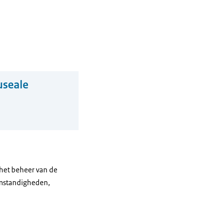
useale
 het beheer van de
omstandigheden,