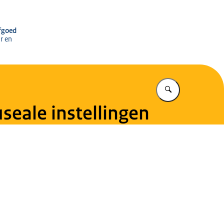
r het Cultureel Erfgoed
rfgoed
r en
Vul in wat u z
useale instellingen