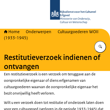
Naar de homepage van Rijksdienst vo
Rijksdienst voor het Cultureel
Erfgoed
Ministerie van Onderwijs,
Cultuur en Wetenschap
Home
Onderwerpen
Cultuurgoederen WOII
(1933-1945)
Vu
Restitutieverzoek indienen of
ontvangen
Een restitutieverzoek is een verzoek om teruggave aan de
oorspronkelijke eigenaar of diens erfgenamen van
cultuurgoederen waarvan de oorspronkelijke eigenaar het
bezit onvrijwillig heeft verloren.
Wilt u een verzoek doen tot restitutie of onderzoek laten doen
voor een cultuurgoed (verloren in de periode 1933-1945) dat