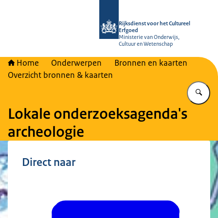
Naar de homepage van Rijksdienst vo
Rijksdienst voor het Cultureel
Erfgoed
Ministerie van Onderwijs,
Cultuur en Wetenschap
Home
Onderwerpen
Bronnen en kaarten
Overzicht bronnen & kaarten
Vu
Lokale onderzoeksagenda's
archeologie
Direct naar