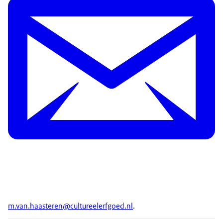
m.van.haasteren@cultureelerfgoed.nl
.