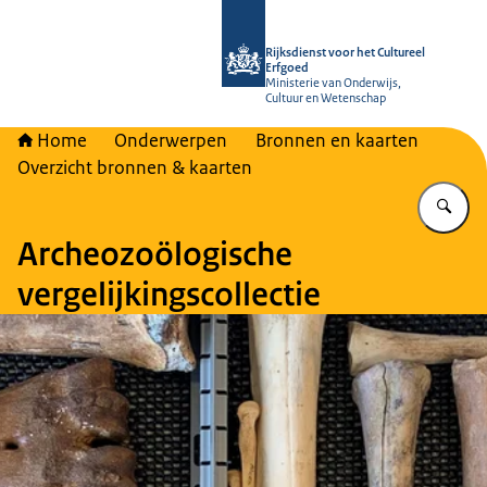
Naar de homepage van Rijksdienst vo
Rijksdienst voor het Cultureel
Erfgoed
Ministerie van Onderwijs,
Cultuur en Wetenschap
Home
Onderwerpen
Bronnen en kaarten
Overzicht bronnen & kaarten
Vu
Archeozoölogische
vergelijkingscollectie