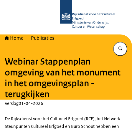
Naar de homepage van Rijksdienst vo
Rijksdienst voor het Cultureel
Erfgoed
Ministerie van Onderwijs,
Cultuur en Wetenschap
Home
Publicaties
Vu
Webinar Stappenplan
omgeving van het monument
in het omgevingsplan -
terugkijken
Verslag
01-04-2026
De Rijksdienst voor het Cultureel Erfgoed (RCE), het Netwerk
Steunpunten Cultureel Erfgoed en Buro Schout hebben een