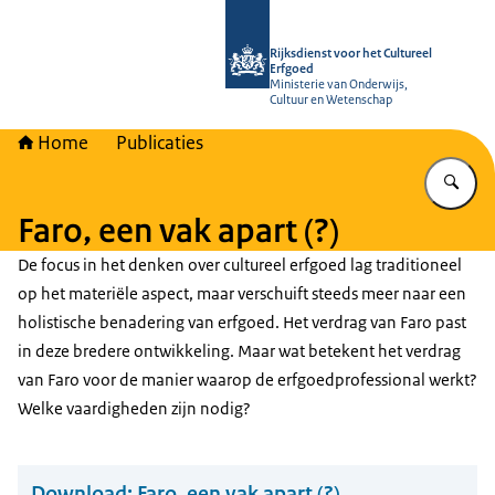
Naar de homepage van Rijksdienst vo
Rijksdienst voor het Cultureel
Erfgoed
Ministerie van Onderwijs,
Cultuur en Wetenschap
Home
Publicaties
Vu
Faro, een vak apart (?)
De focus in het denken over cultureel erfgoed lag traditioneel
op het materiële aspect, maar verschuift steeds meer naar een
holistische benadering van erfgoed. Het verdrag van Faro past
in deze bredere ontwikkeling. Maar wat betekent het verdrag
van Faro voor de manier waarop de erfgoedprofessional werkt?
Welke vaardigheden zijn nodig?
Download:
Faro, een vak apart (?)