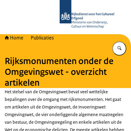
Naar de homepage van Rijksdienst vo
Rijksdienst voor het Cultureel
Erfgoed
Ministerie van Onderwijs,
Cultuur en Wetenschap
Home
Publicaties
Vu
Rijksmonumenten onder de
Omgevingswet - overzicht
artikelen
Het stelsel van de Omgevingswet bevat veel wettelijke
bepalingen over de omgang met rijksmonumenten. Het gaat
om artikelen uit de Omgevingswet, de Invoeringswet
Omgevingswet, de vier onderliggende algemene maatregelen
van bestuur, de Omgevingsregeling en enkele artikelen uit de
Wet op de economische delicten. De meeste artikelen hebben