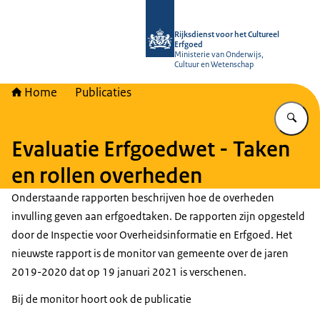
Naar de homepage van Rijksdienst vo
Rijksdienst voor het Cultureel
Erfgoed
Ministerie van Onderwijs,
Cultuur en Wetenschap
Home
Publicaties
Vu
Evaluatie Erfgoedwet - Taken
en rollen overheden
Onderstaande rapporten beschrijven hoe de overheden
invulling geven aan erfgoedtaken. De rapporten zijn opgesteld
door de Inspectie voor Overheidsinformatie en Erfgoed. Het
nieuwste rapport is de monitor van gemeente over de jaren
2019-2020 dat op 19 januari 2021 is verschenen.
Bij de monitor hoort ook de publicatie