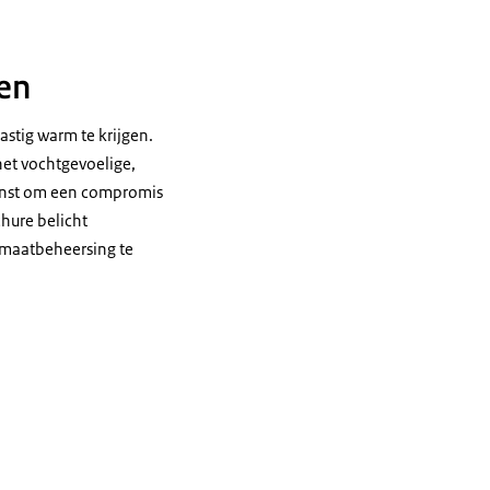
en
stig warm te krijgen.
het vochtgevoelige,
 kunst om een compromis
hure belicht
imaatbeheersing te