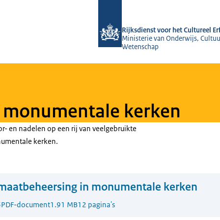
Naar de homepage van Rijksdienst voo
Rijksdienst voor het Cultureel E
Ministerie van Onderwijs, Cultuu
Wetenschap
n monumentale kerken
r- en nadelen op een rij van veelgebruikte
numentale kerken.
imaatbeheersing in monumentale kerken
6
PDF-document
1.91 MB
12 pagina's