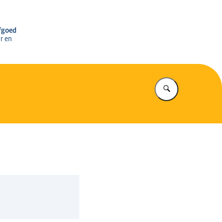
r het Cultureel Erfgoed
rfgoed
r en
Vul in wat u z