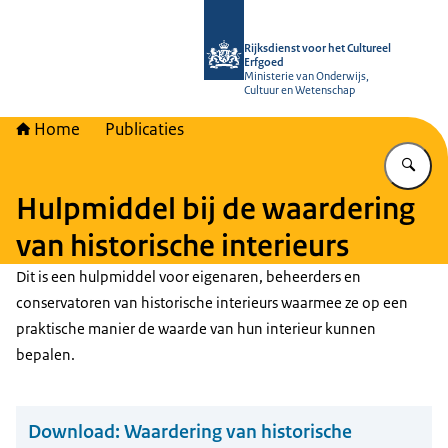
Naar de homepage van Rijksdienst vo
Rijksdienst voor het Cultureel
Erfgoed
Ministerie van Onderwijs,
Cultuur en Wetenschap
Home
Publicaties
Vu
Hulpmiddel bij de waardering
van historische interieurs
Dit is een hulpmiddel voor eigenaren, beheerders en
conservatoren van historische interieurs waarmee ze op een
praktische manier de waarde van hun interieur kunnen
bepalen.
Download:
Waardering van historische