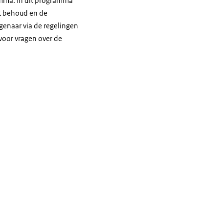
mma. In dit programma
t behoud en de
genaar via de regelingen
voor vragen over de