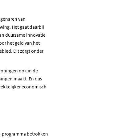
igenaren van
ing. Het gaat daarbij
van duurzame innovatie
or het geld van het
bied. Dit zorgt onder
Groningen ook in de
ningen maakt. En dus
ntrekkelijker economisch
oed- programma betrokken