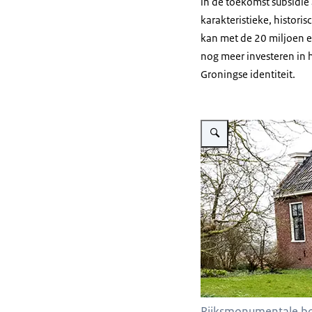
in de toekomst subsidi
karakteristieke, histo
kan met de 20 miljoen e
nog meer investeren in 
Groningse identiteit.
Vergroot afbeelding Rijksm
Rijksmonumentale bo