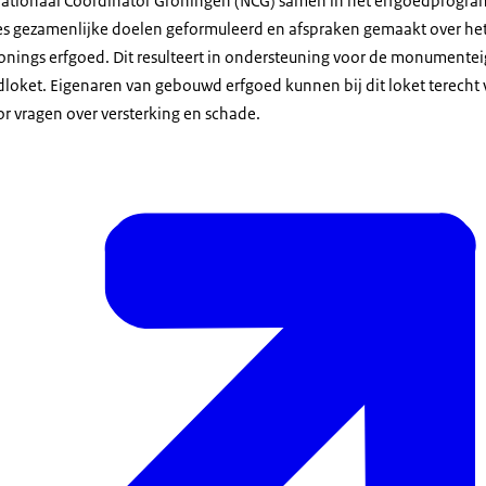
tionaal Coördinator Groningen (NCG) samen in het erfgoedprogra
es gezamenlijke doelen geformuleerd en afspraken gemaakt over he
onings erfgoed. Dit resulteert in ondersteuning voor de monumentei
dloket. Eigenaren van gebouwd erfgoed kunnen bij dit loket terecht 
r vragen over versterking en schade.