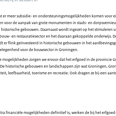
dat er meer subsidie- en ondersteuningsmogelijkheden komen voor e
en voor de aanpak van grote monumenten in stads- en dorpsvernieuw
historische gebouwen. Daarnaast wordt ingezet op het stimuleren 
ouw- en restauratiesector en het daaraan gekoppelde onderwijs. Do
er flink geïnvesteerd in historische gebouwen in het aardbevingsge
gelegenheid voor de bouwsector in Groningen.
le mogelijkheden zorgen we ervoor dat het erfgoed in de provincie 
. De historische gebouwen en landschappen zijn wat Groningen, Gro
iteit, leefbaarheid, toerisme en recreatie. Ook dragen ze bij een aa
xtra financiële mogelijkheden definitief is, werken de bij het erfg