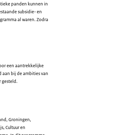
istieke panden kunnen in
estaande subsidie- en
ogramma al waren. Zodra
voor een aantrekkelijke
d aan bij de ambities van
 gesteld.
and, Groningen,
s, Cultuur en