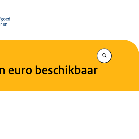
r het Cultureel Erfgoed
rfgoed
r en
Vul in wat u z
n euro beschikbaar