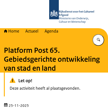
Naar de homepage van Rijksdienst vo
Rijksdienst voor het Cultureel
Erfgoed
Ministerie van Onderwijs,
Cultuur en Wetenschap
Home
Actueel
Agenda
Vu
Platform Post 65.
Gebiedsgerichte ontwikkeling
van stad en land
Let op!
Deze activiteit heeft al plaatsgevonden.
25-11-2025