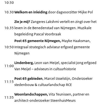
10:30
10.30
Welkom en inleiding
door dagvoorzitter Mijke Pol
Zie je mij?
Zangeres Lakshmi vertelt en zingt over het
10.35
leven in de Benedenstad van Nijmegen. Muzikale
begeleiding Pascal Voorbraak
Post 65 gemeente Nijmegen,
Mayke Haaksman,
10:50
Integraal strategisch adviseur erfgoed gemeente
Nijmegen
Lindenberg,
Leon van Meijel, specialist jong erfgoed
11:00
Van Meijel – adviseurs in cultuurhistorie
Post 65 gebieden
, Marcel IJsselstijn, Onderzoeker
11:15
stedenbouw & cultuurlandschap RCE
Woonlandschappen,
Vita Teunissen, partner en
11:35
architect-onderzoeker SteenhuisMeurs