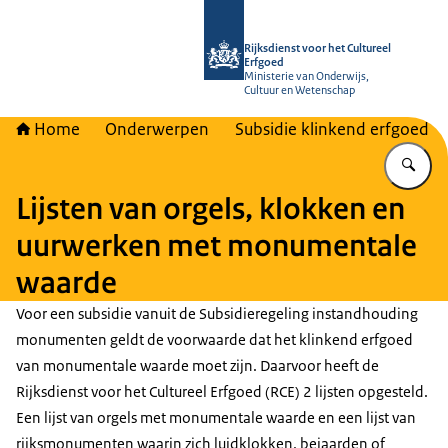
Naar de homepage van Rijksdienst vo
Rijksdienst voor het Cultureel
Erfgoed
Ministerie van Onderwijs,
Cultuur en Wetenschap
Home
Onderwerpen
Subsidie klinkend erfgoed
Vu
Lijsten van orgels, klokken en
uurwerken met monumentale
waarde
Voor een subsidie vanuit de Subsidieregeling instandhouding
monumenten
geldt de voorwaarde dat het klinkend erfgoed
van monumentale waarde moet zijn. Daarvoor heeft de
Rijksdienst voor het Cultureel Erfgoed (RCE) 2 lijsten opgesteld.
Een lijst van orgels met monumentale waarde en een lijst van
rijksmonumenten waarin zich luidklokken, beiaarden of