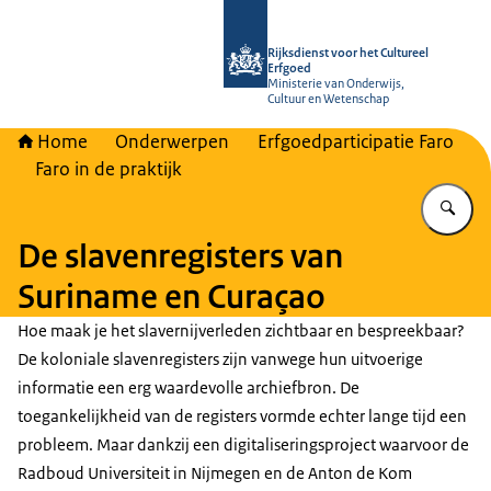
Naar de homepage van Rijksdienst vo
Rijksdienst voor het Cultureel
Erfgoed
Ministerie van Onderwijs,
Cultuur en Wetenschap
Home
Onderwerpen
Erfgoedparticipatie Faro
Faro in de praktijk
Vu
De slavenregisters van
Suriname en Curaçao
Hoe maak je het slavernijverleden zichtbaar en bespreekbaar?
De koloniale slavenregisters zijn vanwege hun uitvoerige
informatie een erg waardevolle archiefbron. De
toegankelijkheid van de registers vormde echter lange tijd een
probleem. Maar dankzij een digitaliseringsproject waarvoor de
Radboud Universiteit in Nijmegen en de Anton de Kom