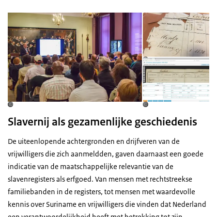
Open de galerij in vergrot
Op
Op
©
©
©
Slavernij als gezamenlijke geschiedenis
De uiteenlopende achtergronden en drijfveren van de
vrijwilligers die zich aanmeldden, gaven daarnaast een goede
indicatie van de maatschappelijke relevantie van de
slavenregisters als erfgoed. Van mensen met rechtstreekse
familiebanden in de registers, tot mensen met waardevolle
kennis over Suriname en vrijwilligers die vinden dat Nederland
een verantwoordelijkheid heeft met betrekking tot zijn