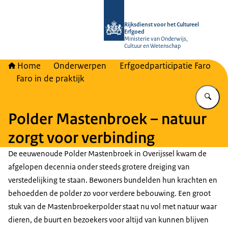
Naar de homepage van Rijksdienst vo
Rijksdienst voor het Cultureel
Erfgoed
Ministerie van Onderwijs,
Cultuur en Wetenschap
Home
Onderwerpen
Erfgoedparticipatie Faro
Faro in de praktijk
Vu
Polder Mastenbroek – natuur
zorgt voor verbinding
De eeuwenoude Polder Mastenbroek in Overijssel kwam de
afgelopen decennia onder steeds grotere dreiging van
verstedelijking te staan. Bewoners bundelden hun krachten en
behoedden de polder zo voor verdere bebouwing. Een groot
stuk van de Mastenbroekerpolder staat nu vol met natuur waar
dieren, de buurt en bezoekers voor altijd van kunnen blijven