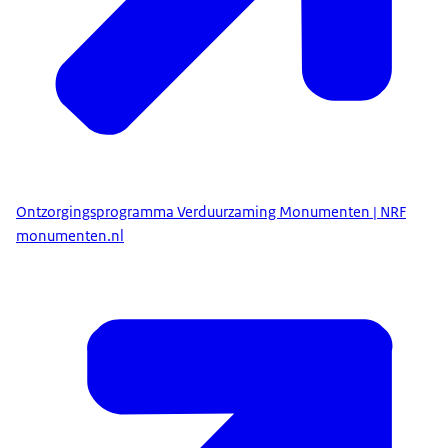
Ontzorgingsprogramma Verduurzaming Monumenten | NRF
monumenten.nl
Rijksdienst voor Ondernemend Nederland (RVO)
. U
kunt telefonisch contact opnemen met de RVO via 088
042 42 42 (toets keuze 1 en vervolgens keuze 3). Bij
complexere vragen is aan te raden contact op te nemen
via het