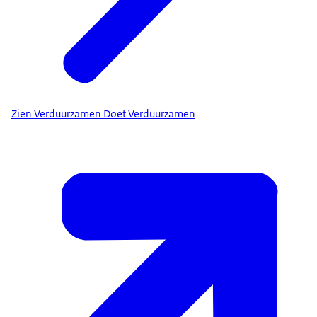
monumenten.nl
.
Let op
: er kunnen geen rechten worden ontleend aan
de lijst met gemeentelijke monumenten op
monumenten.nl. Het is raadzaam om bij twijfel contact
Europese Richtlijn energieprestatie van gebouwen
te zoeken met de gemeente.
EPBD IV
of neem contact op met de
Zien Verduurzamen Doet Verduurzamen
contactformulier
.
het contactformulier
.