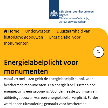
Naar de homepage van Rijksdienst vo
Rijksdienst voor het Cultureel
Erfgoed
Ministerie van Onderwijs,
Cultuur en Wetenschap
Home
Onderwerpen
Duurzaamheid van
historische gebouwen
Energielabel voor
monumenten
Vu
Energielabelplicht voor
monumenten
Vanaf 29 mei 2026 geldt de energielabelplicht ook voor
beschermde monumenten. Een energielabel laat zien hoe
energiezuinig een gebouw is. Voor de meeste woningen en
utiliteitsgebouwen was een energielabel al verplicht. Eerder
werd er een uitzondering gemaakt voor beschermde