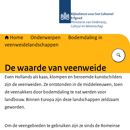
Naar de homepage van Rijksdienst vo
Rijksdienst voor het Cultureel
Erfgoed
Ministerie van Onderwijs,
Cultuur en Wetenschap
Home
Onderwerpen
Bodemdaling in
veenweidelandschappen
Vu
De waarde van veenweide
Even Hollands als kaas, klompen en beroemde kunstschilders
zijn de veenweiden. Ze ontstonden in de middeleeuwen, toen
de veenakkers door bodemdaling te nat werden voor
landbouw. Binnen Europa zijn deze landschappen zeldzaam
geworden.
Om de veengebieden te gebruiken zijn ze sinds de Romeinse