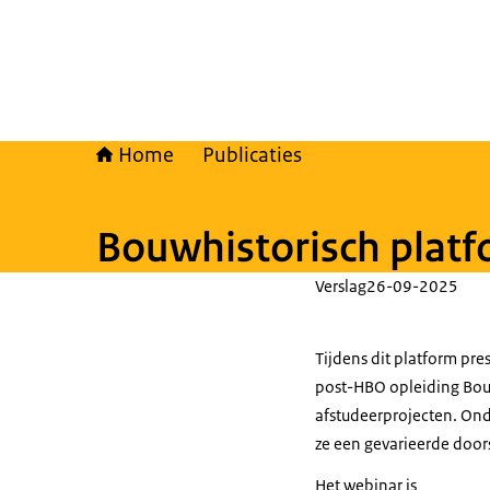
Home
Publicaties
Bouwhistorisch platf
Verslag
26-09-2025
Tijdens dit platform pr
post-HBO opleiding Bouw
afstudeerprojecten. Ond
ze een gevarieerde doo
Het webinar is