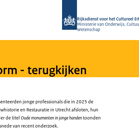
Naar de homepage van Rijksdienst voo
Rijksdienst voor het Cultureel E
Ministerie van Onderwijs, Cultuu
Wetenschap
orm - terugkijken
esenteerden jonge professionals die in 2025 de
historie en Restauratie in Utrecht afsloten, hun
er de titel
Oude monumenten in jonge handen
toonden
rsnede van recent onderzoek.