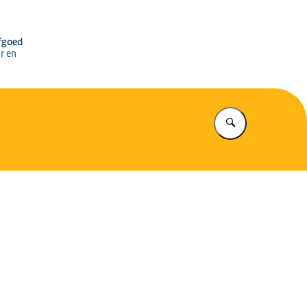
r het Cultureel Erfgoed
rfgoed
r en
Vul in wat u z