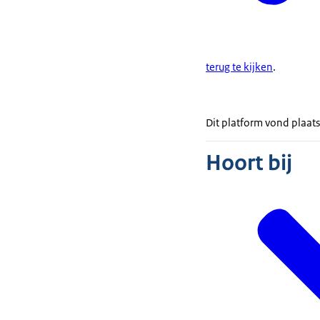
terug te kijken
.
Dit platform vond plaat
Hoort bij