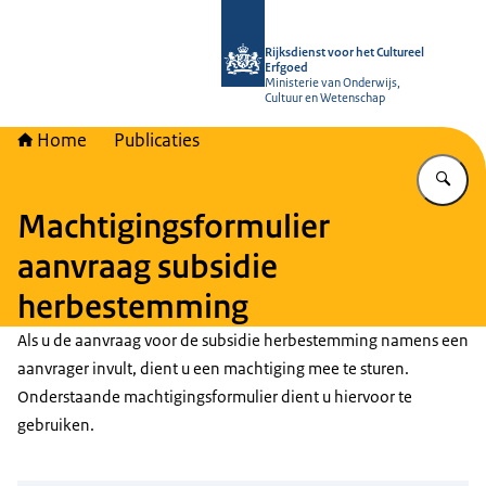
Naar de homepage van Rijksdienst vo
Rijksdienst voor het Cultureel
Erfgoed
Ministerie van Onderwijs,
Cultuur en Wetenschap
Home
Publicaties
Vu
Machtigingsformulier
aanvraag subsidie
herbestemming
Als u de aanvraag voor de subsidie herbestemming namens een
aanvrager invult, dient u een machtiging mee te sturen.
Onderstaande machtigingsformulier dient u hiervoor te
gebruiken.