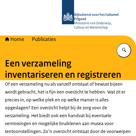
Naar de homepage van Rijksdienst vo
Rijksdienst voor het Cultureel
Erfgoed
Ministerie van Onderwijs,
Cultuur en Wetenschap
Home
Publicaties
Vu
Een verzameling
inventariseren en registreren
Of een verzameling nu als vanzelf ontstaat of bewust bijeen
wordt gebracht, het is fijn een overzicht te hebben. Wat zit er
precies in, op welke plek en op welke manier is alles
opgeslagen? Een overzicht helpt bij de zorg voor de
verzameling. Het biedt ook een handvat bij eventuele
vermissingen en mogelijke bruiklenen aan musea voor
tentoonstellingen. Zo’n overzicht ontstaat door de voorwerpen