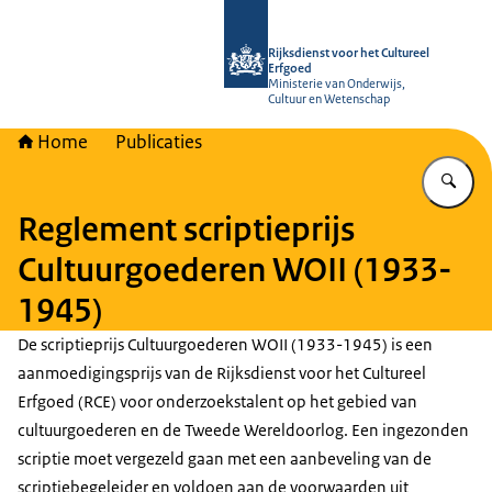
Naar de homepage van Rijksdienst vo
Rijksdienst voor het Cultureel
Erfgoed
Ministerie van Onderwijs,
Cultuur en Wetenschap
Home
Publicaties
Vu
Reglement scriptieprijs
Cultuurgoederen WOII (1933-
1945)
De scriptieprijs Cultuurgoederen WOII (1933-1945) is een
aanmoedigingsprijs van de Rijksdienst voor het Cultureel
Erfgoed (RCE) voor onderzoekstalent op het gebied van
cultuurgoederen en de Tweede Wereldoorlog. Een ingezonden
scriptie moet vergezeld gaan met een aanbeveling van de
scriptiebegeleider en voldoen aan de voorwaarden uit