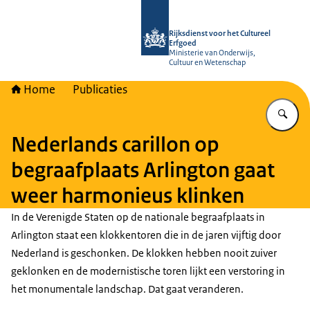
Naar de homepage van Rijksdienst vo
Rijksdienst voor het Cultureel
Erfgoed
Ministerie van Onderwijs,
Cultuur en Wetenschap
Home
Publicaties
Vu
Nederlands carillon op
begraafplaats Arlington gaat
weer harmonieus klinken
In de Verenigde Staten op de nationale begraafplaats in
Arlington staat een klokkentoren die in de jaren vijftig door
Nederland is geschonken. De klokken hebben nooit zuiver
geklonken en de modernistische toren lijkt een verstoring in
het monumentale landschap. Dat gaat veranderen.